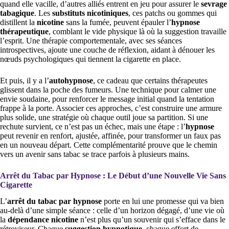
quand elle vacille, d’autres alliés entrent en jeu pour assurer le
sevrage
tabagique
. Les
substituts nicotiniques
, ces patchs ou gommes qui
distillent la
nicotine
sans la fumée, peuvent épauler l’
hypnose
thérapeutique
, comblant le vide physique là où la suggestion travaille
l’esprit. Une thérapie comportementale, avec ses séances
introspectives, ajoute une couche de réflexion, aidant à dénouer les
nœuds psychologiques qui tiennent la cigarette en place.
Et puis, il y a l’
autohypnose
, ce cadeau que certains thérapeutes
glissent dans la poche des fumeurs. Une technique pour calmer une
envie soudaine, pour renforcer le message initial quand la tentation
frappe à la porte. Associer ces approches, c’est construire une armure
plus solide, une stratégie où chaque outil joue sa partition. Si une
rechute survient, ce n’est pas un échec, mais une étape : l’
hypnose
peut revenir en renfort, ajustée, affinée, pour transformer un faux pas
en un nouveau départ. Cette complémentarité prouve que le chemin
vers un avenir sans tabac se trace parfois à plusieurs mains.
Arrêt du Tabac par Hypnose : Le Début d’une Nouvelle Vie Sans
Cigarette
L’
arrêt du tabac par hypnose
porte en lui une promesse qui va bien
au-delà d’une simple séance : celle d’un horizon dégagé, d’une vie où
la
dépendance nicotine
n’est plus qu’un souvenir qui s’efface dans le
rétroviseur. Chaque
suggestion hypnotique
, chaque effort de