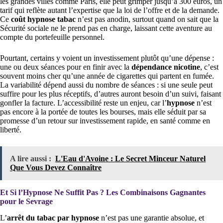
les grandes villes comme Paris, elle peut grimper jusqu’à 300 euros, un
tarif qui reflète autant l’expertise que la loi de l’offre et de la demande.
Ce
coût hypnose tabac
n’est pas anodin, surtout quand on sait que la
Sécurité sociale ne le prend pas en charge, laissant cette aventure au
compte du portefeuille personnel.
Pourtant, certains y voient un investissement plutôt qu’une dépense :
une ou deux séances pour en finir avec la
dépendance nicotine
, c’est
souvent moins cher qu’une année de cigarettes qui partent en fumée.
La variabilité dépend aussi du nombre de séances : si une seule peut
suffire pour les plus réceptifs, d’autres auront besoin d’un suivi, faisant
gonfler la facture. L’accessibilité reste un enjeu, car l’
hypnose
n’est
pas encore à la portée de toutes les bourses, mais elle séduit par sa
promesse d’un retour sur investissement rapide, en santé comme en
liberté.
A lire aussi :
L'Eau d'Avoine : Le Secret Minceur Naturel
Que Vous Devez Connaître
Et Si l’Hypnose Ne Suffit Pas ? Les Combinaisons Gagnantes
pour le Sevrage
L’
arrêt du tabac par hypnose
n’est pas une garantie absolue, et