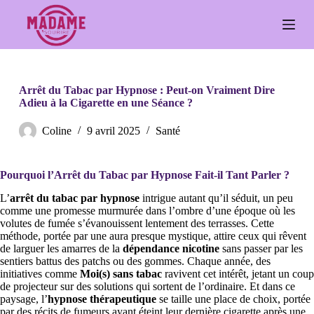
P
a
s
s
e
r
a
Arrêt du Tabac par Hypnose : Peut-on Vraiment Dire
u
Adieu à la Cigarette en une Séance ?
c
o
Coline
9 avril 2025
Santé
n
t
e
Pourquoi l’Arrêt du Tabac par Hypnose Fait-il Tant Parler ?
n
u
L’
arrêt du tabac par hypnose
intrigue autant qu’il séduit, un peu
comme une promesse murmurée dans l’ombre d’une époque où les
volutes de fumée s’évanouissent lentement des terrasses. Cette
méthode, portée par une aura presque mystique, attire ceux qui rêvent
de larguer les amarres de la
dépendance nicotine
sans passer par les
sentiers battus des patchs ou des gommes. Chaque année, des
initiatives comme
Moi(s) sans tabac
ravivent cet intérêt, jetant un coup
de projecteur sur des solutions qui sortent de l’ordinaire. Et dans ce
paysage, l’
hypnose thérapeutique
se taille une place de choix, portée
par des récits de fumeurs ayant éteint leur dernière cigarette après une