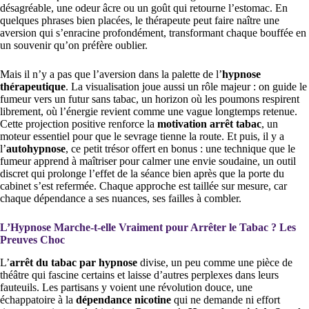
désagréable, une odeur âcre ou un goût qui retourne l’estomac. En
quelques phrases bien placées, le thérapeute peut faire naître une
aversion qui s’enracine profondément, transformant chaque bouffée en
un souvenir qu’on préfère oublier.
Mais il n’y a pas que l’aversion dans la palette de l’
hypnose
thérapeutique
. La visualisation joue aussi un rôle majeur : on guide le
fumeur vers un futur sans tabac, un horizon où les poumons respirent
librement, où l’énergie revient comme une vague longtemps retenue.
Cette projection positive renforce la
motivation arrêt tabac
, un
moteur essentiel pour que le sevrage tienne la route. Et puis, il y a
l’
autohypnose
, ce petit trésor offert en bonus : une technique que le
fumeur apprend à maîtriser pour calmer une envie soudaine, un outil
discret qui prolonge l’effet de la séance bien après que la porte du
cabinet s’est refermée. Chaque approche est taillée sur mesure, car
chaque dépendance a ses nuances, ses failles à combler.
L’Hypnose Marche-t-elle Vraiment pour Arrêter le Tabac ? Les
Preuves Choc
L’
arrêt du tabac par hypnose
divise, un peu comme une pièce de
théâtre qui fascine certains et laisse d’autres perplexes dans leurs
fauteuils. Les partisans y voient une révolution douce, une
échappatoire à la
dépendance nicotine
qui ne demande ni effort