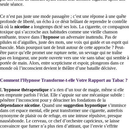
seule séance.
Ce n’est pas juste une mode passagère ; c’est une réponse à une quête
profonde de liberté, un écho à ce désir brûlant de reprendre le contrôle
là où la
nicotine
a longtemps dicté ses lois. La cigarette, ce compagnon
toxique qui s’accroche aux habitudes comme une vieille chanson
entêtante, trouve dans l’
hypnose
un adversaire inattendu. Pas de
pilules ni d’aiguilles, juste des mots, une voix qui guide et un esprit qui
bascule. Mais pourquoi tant de bruit autour de cette approche ? Peut-
être parce qu’elle promet une rupture nette, un sevrage qui ne traîne
pas en longueur, une porte ouverte vers une vie sans tabac qui semble à
portée de main. Alors, entre scepticisme et espoir, plongeons dans ce
monde où l’inconscient devient le théâtre d’une bataille décisive.
Comment l’Hypnose Transforme-t-elle Votre Rapport au Tabac ?
L’
hypnose thérapeutique
n’a rien d’un tour de magie, même si elle
en emprunte parfois l’éclat. Elle s’appuie sur une mécanique subtile :
pénétrer l’inconscient pour y déraciner les fondations de la
dépendance nicotine
. Quand une
suggestion hypnotique
s’immisce
dans cet espace mental, elle peut transformer une cigarette, autrefois
synonyme de plaisir ou de refuge, en une intruse répulsive, presque
nauséabonde. Le cerveau, ce chef d’orchestre capricieux, se laisse
convaincre que fumer n’a plus rien d’attirant, que l’envie s’effrite