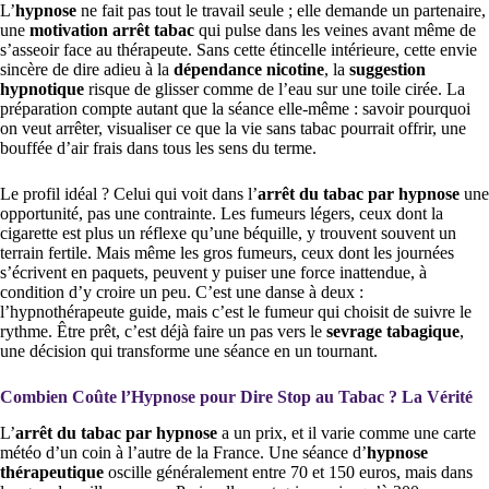
L’
hypnose
ne fait pas tout le travail seule ; elle demande un partenaire,
une
motivation arrêt tabac
qui pulse dans les veines avant même de
s’asseoir face au thérapeute. Sans cette étincelle intérieure, cette envie
sincère de dire adieu à la
dépendance nicotine
, la
suggestion
hypnotique
risque de glisser comme de l’eau sur une toile cirée. La
préparation compte autant que la séance elle-même : savoir pourquoi
on veut arrêter, visualiser ce que la vie sans tabac pourrait offrir, une
bouffée d’air frais dans tous les sens du terme.
Le profil idéal ? Celui qui voit dans l’
arrêt du tabac par hypnose
une
opportunité, pas une contrainte. Les fumeurs légers, ceux dont la
cigarette est plus un réflexe qu’une béquille, y trouvent souvent un
terrain fertile. Mais même les gros fumeurs, ceux dont les journées
s’écrivent en paquets, peuvent y puiser une force inattendue, à
condition d’y croire un peu. C’est une danse à deux :
l’hypnothérapeute guide, mais c’est le fumeur qui choisit de suivre le
rythme. Être prêt, c’est déjà faire un pas vers le
sevrage tabagique
,
une décision qui transforme une séance en un tournant.
Combien Coûte l’Hypnose pour Dire Stop au Tabac ? La Vérité
L’
arrêt du tabac par hypnose
a un prix, et il varie comme une carte
météo d’un coin à l’autre de la France. Une séance d’
hypnose
thérapeutique
oscille généralement entre 70 et 150 euros, mais dans