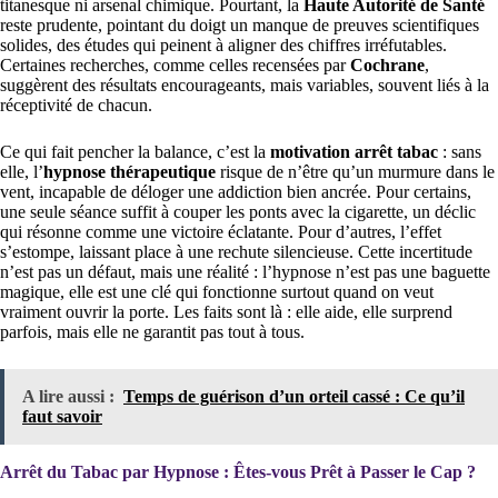
titanesque ni arsenal chimique. Pourtant, la
Haute Autorité de Santé
reste prudente, pointant du doigt un manque de preuves scientifiques
solides, des études qui peinent à aligner des chiffres irréfutables.
Certaines recherches, comme celles recensées par
Cochrane
,
suggèrent des résultats encourageants, mais variables, souvent liés à la
réceptivité de chacun.
Ce qui fait pencher la balance, c’est la
motivation arrêt tabac
: sans
elle, l’
hypnose thérapeutique
risque de n’être qu’un murmure dans le
vent, incapable de déloger une addiction bien ancrée. Pour certains,
une seule séance suffit à couper les ponts avec la cigarette, un déclic
qui résonne comme une victoire éclatante. Pour d’autres, l’effet
s’estompe, laissant place à une rechute silencieuse. Cette incertitude
n’est pas un défaut, mais une réalité : l’hypnose n’est pas une baguette
magique, elle est une clé qui fonctionne surtout quand on veut
vraiment ouvrir la porte. Les faits sont là : elle aide, elle surprend
parfois, mais elle ne garantit pas tout à tous.
A lire aussi :
Temps de guérison d’un orteil cassé : Ce qu’il
faut savoir
Arrêt du Tabac par Hypnose : Êtes-vous Prêt à Passer le Cap ?